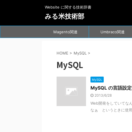
Website に関する技術辞書
みる米技術部
Magento関連
Umbraco関連
HOME
>
MySQL
>
MySQL
MySQL
MySQL の言語設
2013/6/28
Web開発をしていてな
なぁ というときに使